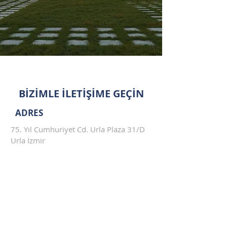
BİZİMLE İLETİŞİME GEÇİN
ADRES
75. Yıl Cumhuriyet Cd. Urla Plaza 31/D
Urla İzmir