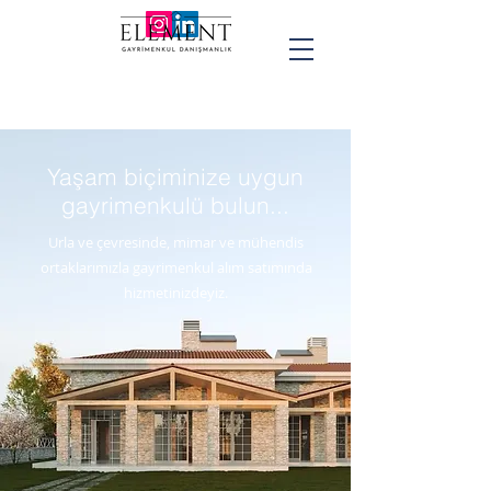
0 232 754 98
88
Yaşam biçiminize uygun
gayrimenkulü bulun...
Urla ve çevresinde, mimar ve mühendis
ortaklarımızla gayrimenkul alım satımında
hizmetinizdeyiz.